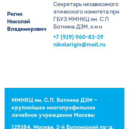
Cекретарь независимого
этического комитета при
Ригин
ГБУЗ ММНКЦ им. С.П.
Николай
Боткина ДЗМ, к.м.н.
Владимирович
+7 (919) 960-82-29
nikolarigin@mail.ru
ММНКЦ им. С.П. Боткина ДЗМ —
крупнейшее многопрофильное
лечебное учреждение Москвы
125284, Москва, 2-й Боткинский пр-д,