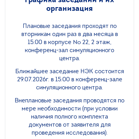
графика заседаний и их
+7 (499) 490-03-03
8:00-20:00 будни
организация
+7 (800) 600-31-41
8:00-18:00 выходные
Плановые заседания проходят по
вторникам один раз в два месяца в
Записаться на прием
15:00 в корпусе № 22, 2 этаж,
конференц-зал симуляционного
центра.
Ближайшее заседание НЭК состоится
29.07.2026г. в 15:00 в конференц-зале
симуляционного центра.
Внеплановые заседания проводятся по
мере необходимости (при условии
наличия полного комплекта
документов от заявителя для
проведения исследования).