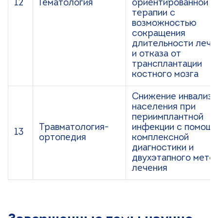
12
Гематология
ориентированной
терапии с
возможностью
сокращения
длительности лече
и отказа от
трансплантации
костного мозга
Снижение инвализа
населения при
периимплантной
Травматология-
инфекции с помощ
13
ортопедия
комплексной
диагностики и
двухэтапного мето
лечения