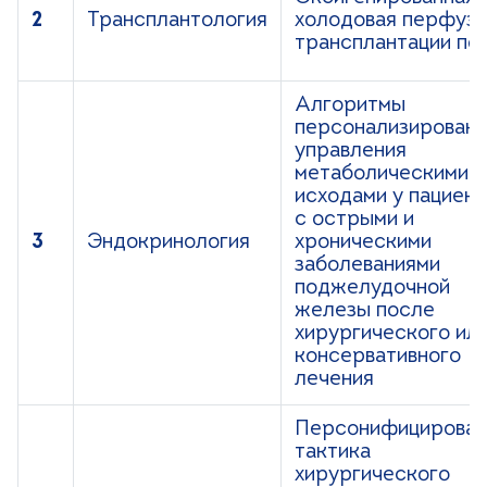
2
Трансплантология
холодовая перфузи
трансплантации по
Алгоритмы
персонализированн
управления
метаболическими
исходами у пациент
с острыми и
3
Эндокринология
хроническими
заболеваниями
поджелудочной
железы после
хирургического ил
консервативного
лечения
Персонифицирован
тактика
хирургического