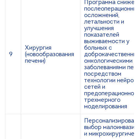
Программа снижен
послеоперационны
осложнений,
летальности и
улучшения
показателей
выживаемости у
Хирургия
больных с
9
(новообразования
доброкачественны
печени)
онкологическими
заболеваниями печ
посредством
технологии нейрон
сетей и
предоперационног
трехмерного
моделирования
Персонализирован
выбор малоинвазив
и микрохирургичес