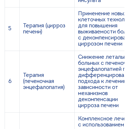
инсульта
Применение новых
клеточных техноло
Терапия (цирроз
для повышения
5
печени)
выживаемости бол
с декомпенсирова
циррозом печени
Снижение летальн
больных с печеноч
энцефалопатией п
Терапия
дифференцированн
6
(печеночная
подхода к лечению
энцефалопатия)
зависимости от
механизмов
декомпенсации
цирроза печени
Комплексное лече
с использованием