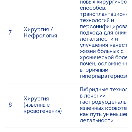
новых хирургическ
способов,
трансплантационны
технологий и
персонифицирован
Хирургия /
7
подхода для сниже
Нефрология
летальности и
улучшения качеств
жизни больных с
хронической болез
почек, осложненно
вторичным
гиперпаратериозо
Гибридные техноло
в лечении
Хирургия
гастродуоденальн
8
(язвенные
язвенных кровотеч
кровотечения)
как путь уменьшен
летальности