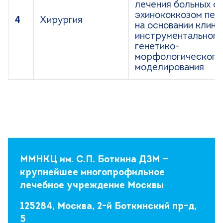
лечения больных с
эхинококкозом печ
4
Хирургия
на основании клини
инструментального
генетико-
морфологического
моделирования
ММНКЦ им. С.П. Боткина ДЗМ —
крупнейшее многопрофильное
лечебное учреждение Москвы
125284, Москва, 2-й Боткинский пр-д,
5