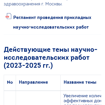
+7 (499) 490-03-03
8:00-20:00 будни
здравоохранения г. Москвы.
+7 (800) 600-31-41
8:00-18:00 выходные
Регламент проведения прикладных
Записаться на прием
научно-исследовательских работ
Действующие темы научно-
исследовательских работ
(2023-2025 гг.)
№
Направление
Название темы
Увеличение количе
эффективных доно