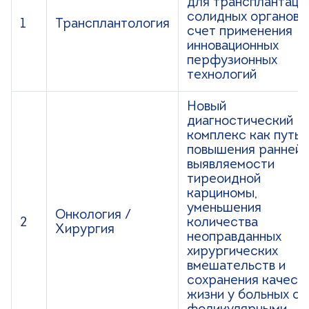
для трансплантаци
солидных органов 
1
Трансплантология
счет применения
инновационных
перфузионных
технологий
Новый
диагностический
комплекс как путь
повышения ранней
выявляемости
тиреоидной
карциномы,
уменьшения
Онкология /
2
количества
Хирургия
неоправданных
хирургических
вмешательств и
сохранения качест
жизни у больных с