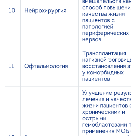
вмешательств как
способ повышения
10
Нейрохирургия
качества жизни
пациентов с
патологией
периферических
нервов
Трансплантация
нативной роговицы
11
Офтальмология
восстановления зр
у коморбидных
пациентов
Улучшение результ
лечения и качества
жизни пациентов с
хроническими и
острыми
гемобластозами пу
применения МОБ-