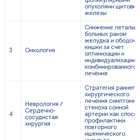
фоликулярными
опухолями щитовид
железы
Снижение летальн
больных раком
желудка и ободочн
кишки за счет
3
Онкология
оптимизации и
индивидуализации
комбинированного
лечения
Стратегия раннего
хирургического
лечения симптомно
Неврология /
стеноза сонной
Сердечно-
4
артерии как спосо
сосудистая
профилактики
хирургия
повторного
ишемического