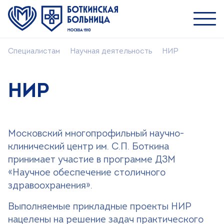
Специалистам
Научная деятельность
НИР
Пациентам
Специалистам
НИР
О ММНКЦ им. С.П. Боткина
Симуляционный центр
Московский многопрофильный научно-
Учебный центр
клинический центр им. С.П. Боткина
Научная деятельность
принимает участие в программе ДЗМ
«Научное обеспечение столичного
здравоохранения».
Поиск
Выполняемые прикладные проекты НИР
Версия для слабовидящих
нацелены на решение задач практического