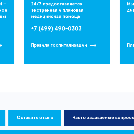
М —
24/7 предоставляется
Мы
ное
экстренная и плановая
ди
квы
медицинская помощь
+7 (499) 490-0303
Правила госпитализации
Пл
Оставить отзыв
Часто задаваемые вопрос