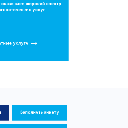
 оказываем широкий спектр
агностических услуг
атные услуги
ы
Заполнить анкету