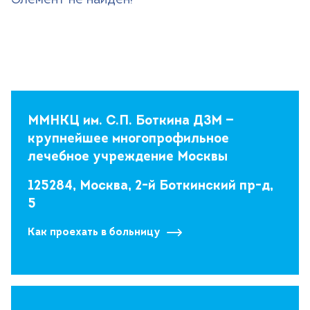
Элемент не найден!
+7 (499) 490-03-03
8:00-20:00 будни
+7 (800) 600-31-41
8:00-18:00 выходные
Записаться на прием
ММНКЦ им. С.П. Боткина ДЗМ —
крупнейшее многопрофильное
лечебное учреждение Москвы
125284, Москва, 2-й Боткинский пр-д,
5
Как проехать в больницу