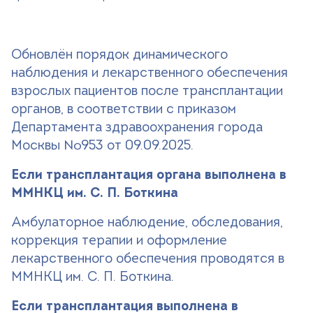
Версия для слабовидящих
+7 (499) 490-03-03
8:00-20:00 будни
+7 (800) 600-31-41
8:00-18:00 выходные
Обновлён порядок динамического
наблюдения и лекарственного обеспечения
взрослых пациентов после трансплантации
Записаться на прием
органов, в соответствии с приказом
Департамента здравоохранения города
Москвы №953 от 09.09.2025.
Если трансплантация органа выполнена в
ММНКЦ им. С. П. Боткина
Амбулаторное наблюдение, обследования,
коррекция терапии и оформление
лекарственного обеспечения проводятся в
ММНКЦ им. С. П. Боткина.
Если трансплантация выполнена в