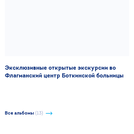
Версия для слабовидящих
+7 (499) 490-03-03
8:00-20:00 будни
+7 (800) 600-31-41
8:00-18:00 выходные
Записаться на прием
Эксклюзивные открытые экскурсии во
Флагманский центр Боткинской больницы
Все альбомы
(13)