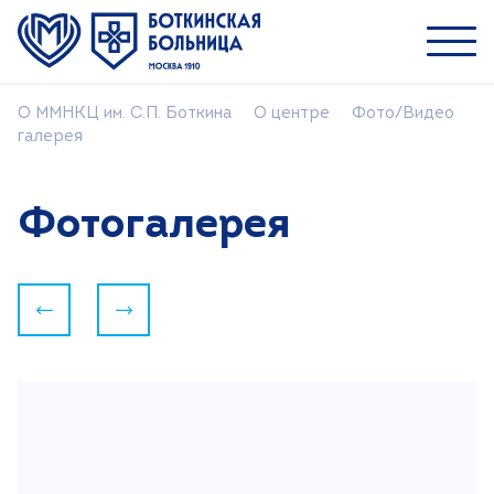
О ММНКЦ им. С.П. Боткина
О центре
Фото/Видео
Пациентам
галерея
Специалистам
О ММНКЦ им. С.П. Боткина
Фотогалерея
О центре
Наши врачи
Следующий
Предыдущий
Новости
Контакты
Поиск