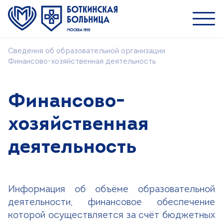
Сведения об образовательной организации
Пациентам
Финансово-хозяйственная деятельность
Специалистам
О ММНКЦ им. С.П. Боткина
Финансово-
Симуляционный центр
хозяйственная
Учебный центр
деятельность
Научная деятельность
Поиск
Информация об объёме образовательной
деятельности, финансовое обеспечение
Версия для слабовидящих
которой осуществляется за счёт бюджетных