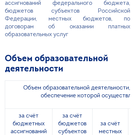
+7 (499) 490-03-03
8:00-20:00 будни
ассигнований федерального бюджета,
+7 (800) 600-31-41
8:00-18:00 выходные
бюджетов субъектов Российской
Федерации, местных бюджетов, по
договорам об оказании платных
образовательных услуг
Записаться на прием
Объем образовательной
деятельности
Объем образовательной деятельности, 
обеспечение которой осуществля
за счёт
за счёт
бюджетных
бюджетов
за счёт
ассигнований
субъектов
местных