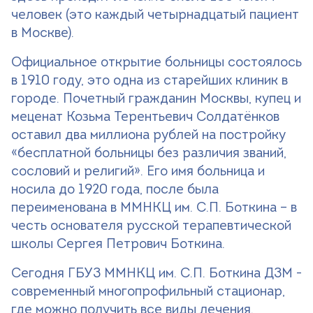
+7 (499) 490-03-03
8:00-20:00 будни
человек (это каждый четырнадцатый пациент
+7 (800) 600-31-41
8:00-18:00 выходные
в Москве).
Официальное открытие больницы состоялось
в 1910 году, это одна из старейших клиник в
Записаться на прием
городе. Почетный гражданин Москвы, купец и
меценат Козьма Терентьевич Солдатёнков
оставил два миллиона рублей на постройку
«бесплатной больницы без различия званий,
сословий и религий». Его имя больница и
носила до 1920 года, после была
переименована в ММНКЦ им. С.П. Боткина – в
честь основателя русской терапевтической
школы Сергея Петрович Боткина.
Сегодня ГБУЗ ММНКЦ им. С.П. Боткина ДЗМ -
современный многопрофильный стационар,
где можно получить все виды лечения.