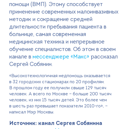
помощи (ВМП). Этому способствует
Поиск
применение современных малоинвазивных
методик и сокращение средней
Версия для слабовидящих
длительности пребывания пациента в
+7 (499) 490-03-03
8:00-20:00 будни
больнице, самая современная
+7 (800) 600-31-41
8:00-18:00 выходные
медицинская техника и непрерывное
обучение специалистов. Об этом в своем
канале в
мессенджере «Макс»
рассказал
Сергей Собянин.
Записаться на прием
«Высокотехнологичная медпомощь оказывается
в 32 городских стационарах по 20 профилям.
В прошлом году ее получили свыше 129 тысяч
человек. А всего по Москве — больше 200 тысяч
человек, из них 15 тысяч детей. Это более чем
в шесть раз превышает показатели 2010-го», —
написал Мэр Москвы.
Источник: канал Сергея Собянина