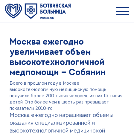
Пациентам
Москва ежегодно
Специалистам
увеличивает объем
О ММНКЦ им. С.П. Боткина
высокотехнологичной
медпомощи — Собянин
Найти врача
Лечение
Всего в прошлом году в Москве
высокотехнологичную медицинскую помощь
Пациентам и посетителям
получили более 200 тысяч человек, из них 15 тысяч
детей. Это более чем в шесть раз превышает
Платные услуги
показатели 2010-го.
Медицинский туризм
Москва ежегодно наращивает объемы
оказания специализированной и
Контакты
высокотехнологичной медицинской