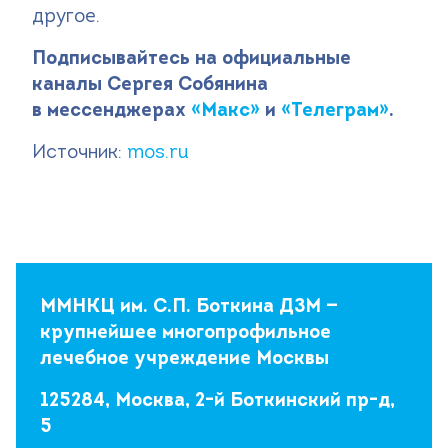
другое.
Подписывайтесь на официальные
каналы Сергея Собянина
в мессенджерах
«Макс»
и
«Телеграм»
.
Источник:
mos.ru
ММНКЦ им. С.П. Боткина ДЗМ —
крупнейшее многопрофильное
лечебное учреждение Москвы
125284, Москва, 2-й Боткинский пр-д,
5