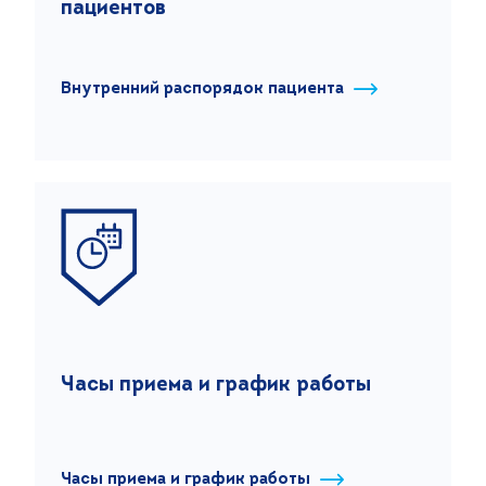
пациентов
Поиск
Версия для слабовидящих
Внутренний распорядок пациента
+7 (499) 490-03-03
8:00-20:00 будни
+7 (800) 600-31-41
8:00-18:00 выходные
Записаться на прием
Часы приема и график работы
Часы приема и график работы