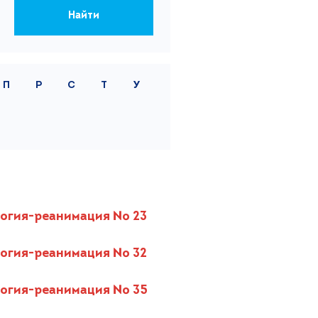
П
Р
С
Т
У
огия-реанимация № 23
огия-реанимация № 32
огия-реанимация № 35