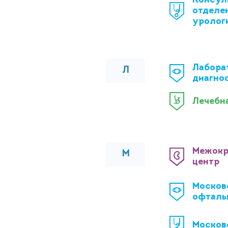
Консул
отделе
уролог
Лабора
Л
диагно
Лечебн
Межокр
М
центр
Москов
офталь
Москов