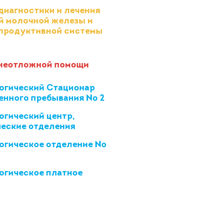
диагностики и лечения
й молочной железы и
продуктивной системы
неотложной помощи
гический Стационар
енного пребывания № 2
гический центр,
еские отделения
огическое отделение №
гическое платное