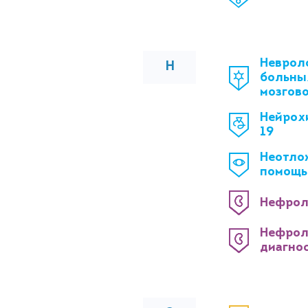
Неврол
Н
больны
мозгов
Нейрох
19
Неотло
помощь
Нефрол
Нефрол
диагно