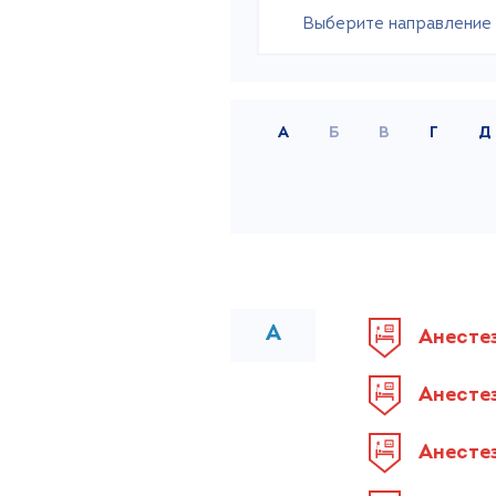
Выберите направление
А
Б
В
Г
Д
А
Анесте
Анесте
Анесте