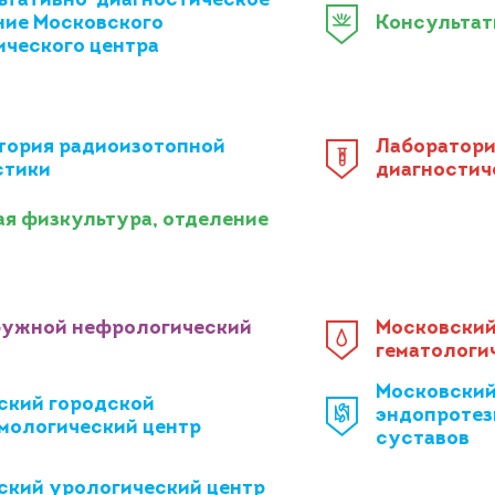
ьтативно-диагностическое
ние Московского
Консультат
ического центра
тория радиоизотопной
Лаборатори
стики
диагностич
ая физкультура, отделение
ужной нефрологический
Московский
гематологич
Московский
ский городской
эндопротез
мологический центр
суставов
ский урологический центр