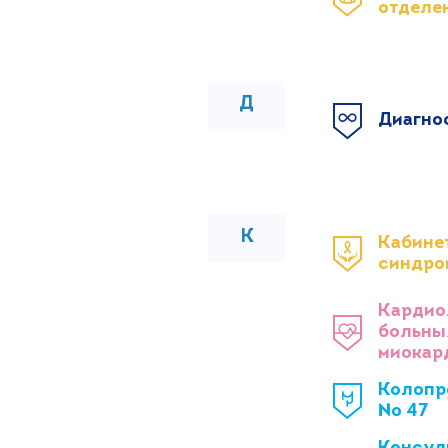
отделе
Д
Диагно
К
Кабине
синдро
Кардио
больны
миокар
Колопр
№ 47