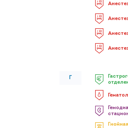
Анесте
Анесте
Анесте
Анесте
Гастро
Г
отделе
Гемато
Гемодиа
стацио
Гнойная