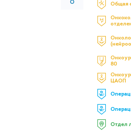
О
Общая 
Онкоко
отделе
Онколо
(нейро
Онкоур
80
Онкоур
ЦАОП
Операц
Операц
Отдел 