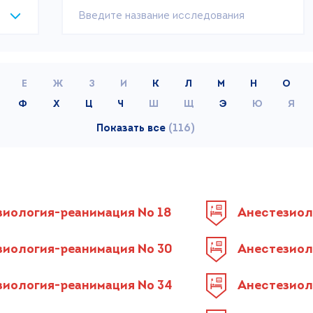
Е
Ж
З
И
К
Л
М
Н
О
Ф
Х
Ц
Ч
Ш
Щ
Э
Ю
Я
Показать все
(116)
зиология-реанимация № 18
Анестезиол
зиология-реанимация № 30
Анестезиол
зиология-реанимация № 34
Анестезиол