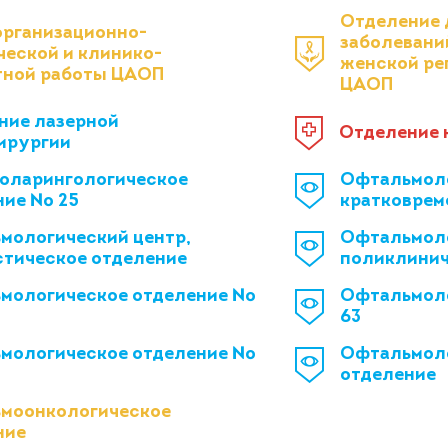
Отделение 
организационно-
заболевани
ческой и клинико-
женской ре
тной работы ЦАОП
ЦАОП
ние лазерной
Отделение 
ирургии
оларингологическое
Офтальмоло
ние № 25
кратковрем
мологический центр,
Офтальмоло
стическое отделение
поликлинич
мологическое отделение №
Офтальмол
63
мологическое отделение №
Офтальмоло
отделение
моонкологическое
ние