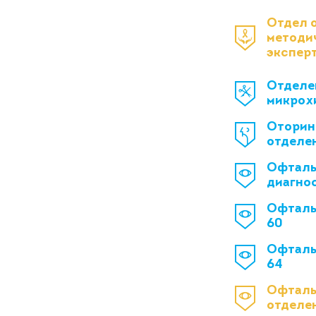
Отдел 
методи
экспер
Отделе
микрох
Оторин
отделе
Офталь
диагно
Офталь
60
Офталь
64
Офталь
отделе