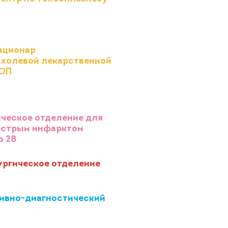
ационар
холевой лекарственной
АОП
ческое отделение для
острым инфарктом
 28
ргическое отделение
ивно-диагностический