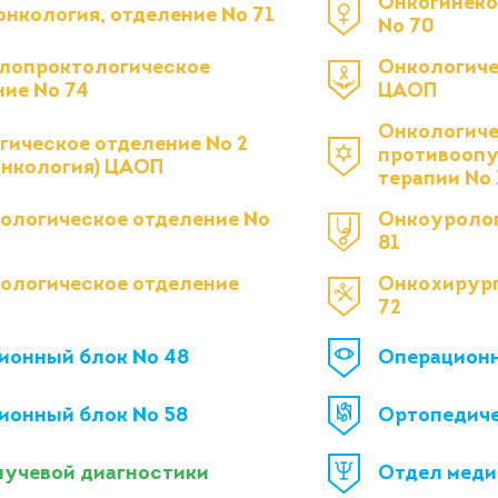
Онкогинеко
онкология, отделение № 71
№ 70
лопроктологическое
Онкологиче
ние № 74
ЦАОП
Онкологиче
гическое отделение № 2
противоопу
онкология) ЦАОП
терапии № 
ологическое отделение №
Онкоуролог
81
ологическое отделение
Онкохирург
72
ионный блок № 48
Операцион
ионный блок № 58
Ортопедиче
лучевой диагностики
Отдел меди