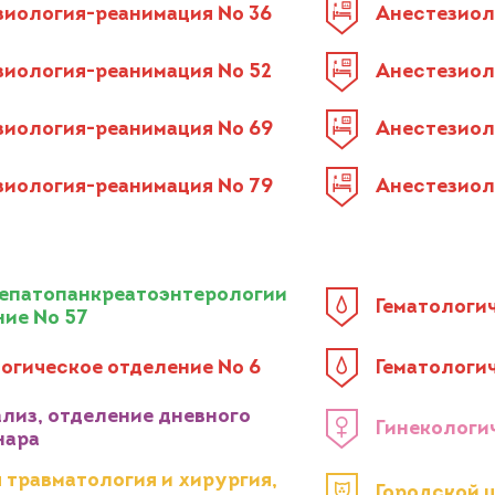
зиология-реанимация № 36
Анестезиол
зиология-реанимация № 52
Анестезиол
зиология-реанимация № 69
Анестезиол
зиология-реанимация № 79
Анестезиол
гепатопанкреатоэнтерологии
Гематологи
ние № 57
логическое отделение № 6
Гематологи
лиз, отделение дневного
Гинекологи
нара
 травматология и хирургия,
Городской 