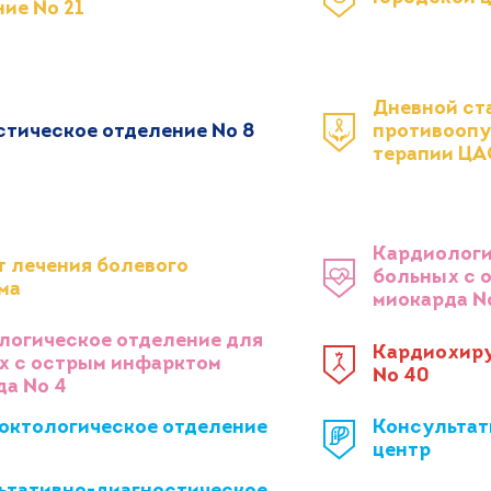
ние № 21
Дневной ст
стическое отделение № 8
противоопу
терапии Ц
Кардиологи
т лечения болевого
больных с 
ма
миокарда №
логическое отделение для
Кардиохиру
х с острым инфарктом
№ 40
да № 4
октологическое отделение
Консультат
центр