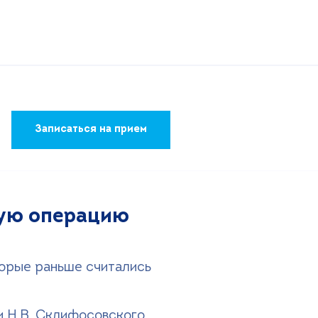
Записаться на прием
ную операцию
торые раньше считались
и Н.В. Склифосовского