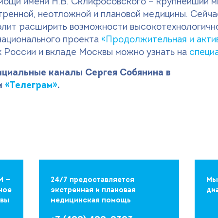
ощи имени Н.В. Склифосовского — крупнейший м
тренной, неотложной и плановой медицины. Сейч
волит расширить возможности высокотехнологичн
национального проекта
«Продолжительная и акти
х России и вкладе Москвы можно узнать на
специ
циальные каналы Сергея Собянина в
и
«Телеграм»
.
М —
24/7 предоставляется
Мы
ное
экстренная и плановая
ди
квы
медицинская помощь