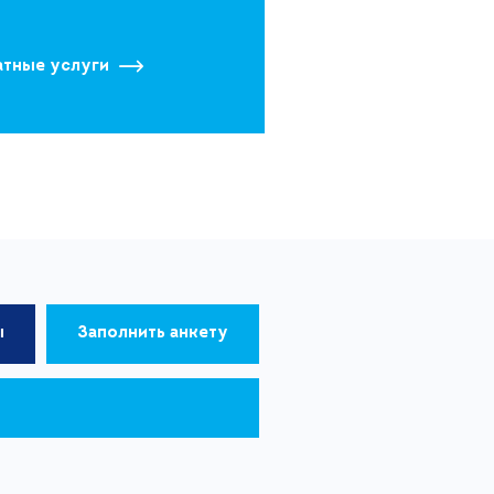
атные услуги
ы
Заполнить анкету