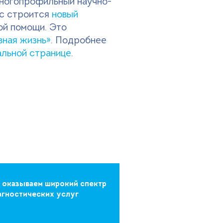
ногопрофильный научно-
ас строится
новый
ой помощи. Это
вная жизнь»
. Подробнее
альной странице
.
 оказываем широкий спектр
агностических услуг