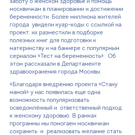
заботу о женском здоровье и помощь
москвичкам в планировании и достижении
Поиск
беременности. Более миллиона жителей
Версия для слабовидящих
города увидели куар-коды с ссылкой на
проект: их разместили в подборке
+7 (499) 490-03-03
8:00-20:00 будни
полезных книг для подготовки к
+7 (800) 600-31-41
8:00-18:00 выходные
материнству и на баннере с популярным
сериалом «Тест на беременность». Об
этом рассказали в Департаменте
Записаться на прием
здравоохранения города Москвы.
«Благодаря внедрению проекта «Стану
мамой» у нас появилась еще одна
возможность популяризовать
осведомлённый и ответственный подход
к женскому здоровью. В рамках
программы мы помогаем москвичкам
сохранить и реализовать желание стать