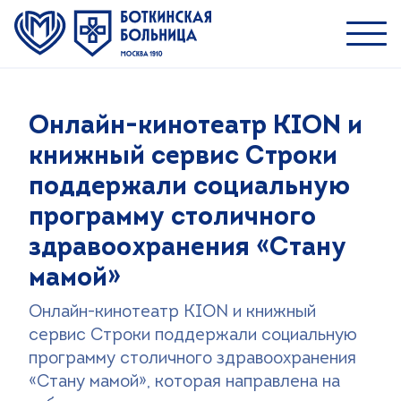
Пациентам
Онлайн-кинотеатр KION и
Специалистам
книжный сервис Строки
О ММНКЦ им. С.П. Боткина
поддержали социальную
программу столичного
Найти врача
здравоохранения «Стану
Лечение
мамой»
Пациентам и посетителям
Платные услуги
Онлайн-кинотеатр KION и книжный
сервис Строки поддержали социальную
Медицинский туризм
программу столичного здравоохранения
Контакты
«Стану мамой», которая направлена на