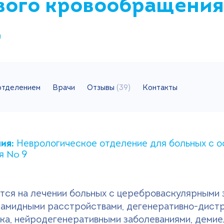
вого кровообращени
я
отделением
Врачи
Отзывы
(39)
Контакты
ния:
Неврологическое отделение для больных с 
ия № 9
ся на лечении больных с цереброваскулярными 
ирамидными расстройствами, дегенеративно-дис
ика, нейродегенеративными заболеваниями, дем