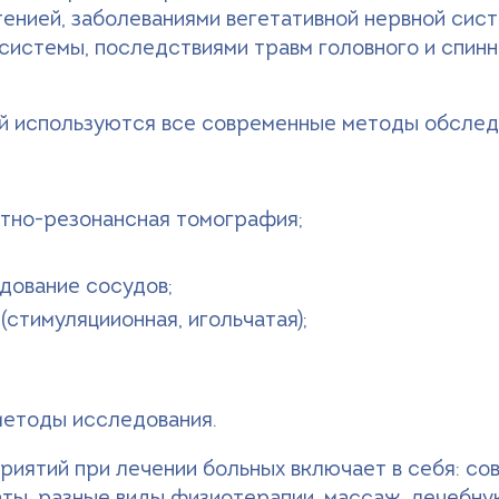
енией, заболеваниями вегетативной нервной сис
истемы, последствиями травм головного и спинно
ий используются все современные методы обслед
итно-резонансная томография;
дование сосудов;
стимуляциионная, игольчатая);
методы исследования.
иятий при лечении больных включает в себя: с