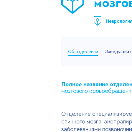
мозго
Неврологи
Об отделении
Заведущий 
Полное название отделе
мозгового кровообращен
Отделение специализирует
спинного мозга, экстрап
заболеваниями позвоночн