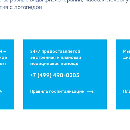
ты, разные виды физиотерапии, массаж, лечебну
тия с логопедом.
М —
24/7 предоставляется
Мы
ное
экстренная и плановая
ди
квы
медицинская помощь
+7 (499) 490-0303
Правила госпитализации
Пл