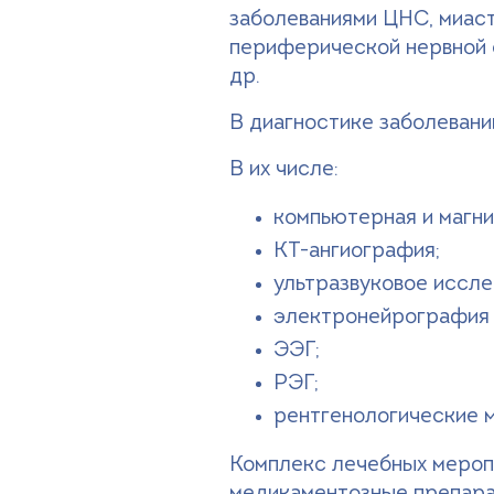
заболеваниями ЦНС, миаст
периферической нервной с
др.
В диагностике заболеван
В их числе:
компьютерная и магн
КТ-ангиография;
ультразвуковое иссле
электронейрография (
ЭЭГ;
РЭГ;
рентгенологические 
Комплекс лечебных меропр