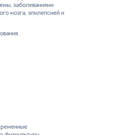
темы, заболеваниями
го мозга, эпилепсией и
ования.
овременные