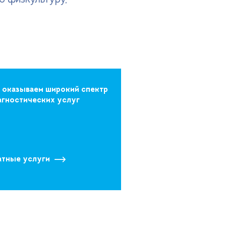
ю физкультуру,
 оказываем широкий спектр
агностических услуг
атные услуги