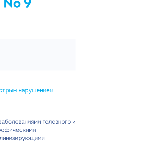
я № 9
острым нарушением
заболеваниями головного и
трофическими
иелинизирующими