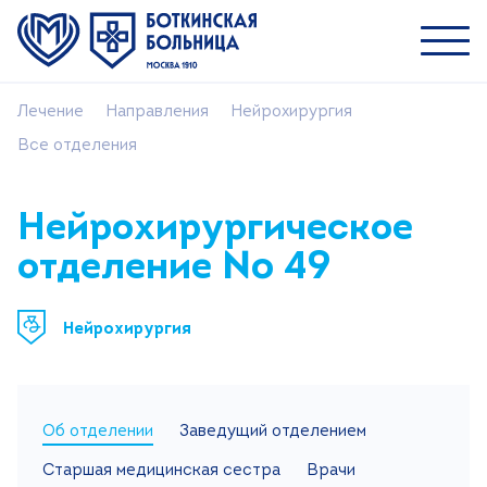
Лечение
Направления
Нейрохирургия
Пациентам
Все отделения
Специалистам
О ММНКЦ им. С.П. Боткина
Нейрохирургическое
отделение № 49
Найти врача
Лечение
Нейрохирургия
Пациентам и посетителям
Платные услуги
Медицинский туризм
Об отделении
Заведущий отделением
Контакты
Старшая медицинская сестра
Врачи