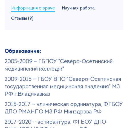
Информация о враче
Научная работа
Поиск
Отзывы (9)
Версия для слабовидящих
+7 (499) 490-03-03
8:00-20:00 будни
+7 (800) 600-31-41
8:00-18:00 выходные
Образование:
2005-2009 — ГБПОУ "Северо-Осетинский
Записаться на прием
медицинский колледж"
2009-2015 — ГБОУ ВПО "Северо-Осетинская
государственная медицинская академия" МЗ
РФ г.Владикавказ
2015-2017 — клиническая ординатура, ФГБОУ
ДПО РМАНПО МЗ РФ Минздрава РФ
2017-2020 — аспирантура, ФГБОУ ДПО