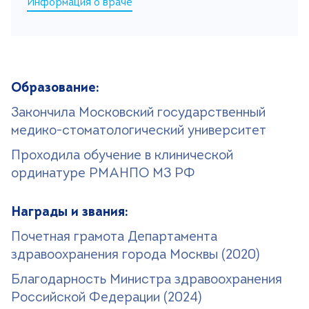
Информация о враче
Поиск
Версия для слабовидящих
+7 (499) 490-03-03
8:00-20:00 будни
Образование:
+7 (800) 600-31-41
8:00-18:00 выходные
Закончила Московский государственный
медико-стоматологический университет
Записаться на прием
Проходила обучение в клинической
ординатуре РМАНПО МЗ РФ
Награды и звания:
Почетная грамота Департамента
здравоохранения города Москвы (2020)
Благодарность Министра здравоохранения
Российской Федерации (2024)