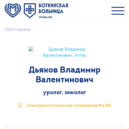
Найти врача
Пациентам
Специалистам
О ММНКЦ им. С.П. Боткина
Дьяков Владимир
Найти врача
Валентинович
Лечение
Пациентам и посетителям
уролог, онколог
Платные услуги
Онкоурологическое отделение № 80
Медицинский туризм
Контакты