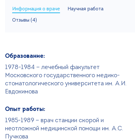
Информация о враче
Научная работа
Поиск
Отзывы (4)
Версия для слабовидящих
+7 (499) 490-03-03
8:00-20:00 будни
+7 (800) 600-31-41
8:00-18:00 выходные
Образование:
1978-1984 — лечебный факультет
Записаться на прием
Московского государственного медико-
стоматологического университета им. А.И.
Евдокимова
Опыт работы:
1985-1989 — врач станции скорой и
неотложной медицинской помощи им. А.С.
Пучкова