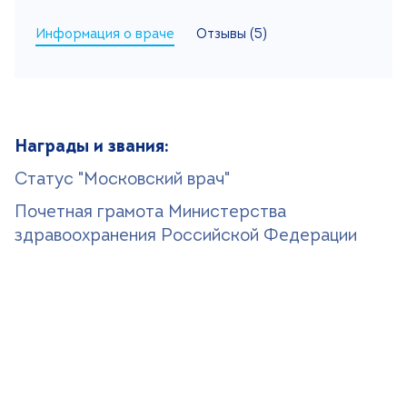
Информация о враче
Отзывы (5)
Поиск
Версия для слабовидящих
+7 (499) 490-03-03
8:00-20:00 будни
+7 (800) 600-31-41
8:00-18:00 выходные
Награды и звания:
Статус "Московский врач"
Записаться на прием
Почетная грамота Министерства
здравоохранения Российской Федерации