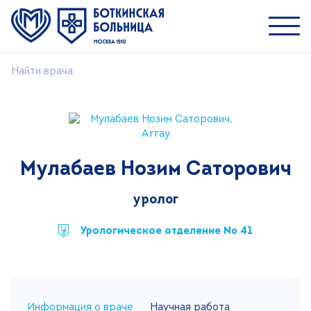
Найти врача
Пациентам
Специалистам
О ММНКЦ им. С.П. Боткина
Мулабаев Нозим Саторович
Найти врача
Лечение
уролог
Пациентам и посетителям
Урологическое отделение № 41
Платные услуги
Медицинский туризм
Контакты
Информация о враче
Научная работа