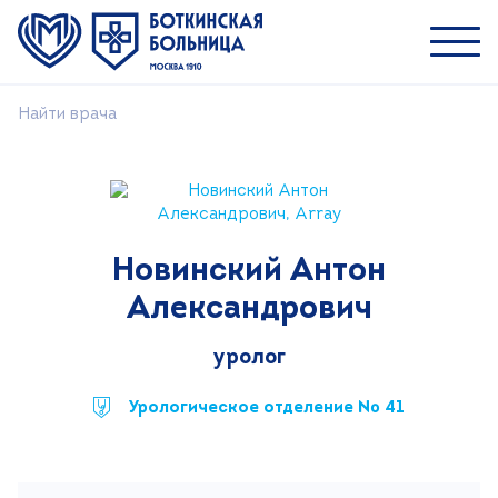
Найти врача
Пациентам
Специалистам
О ММНКЦ им. С.П. Боткина
Новинский Антон
Найти врача
Александрович
Лечение
Пациентам и посетителям
уролог
Платные услуги
Урологическое отделение № 41
Медицинский туризм
Контакты