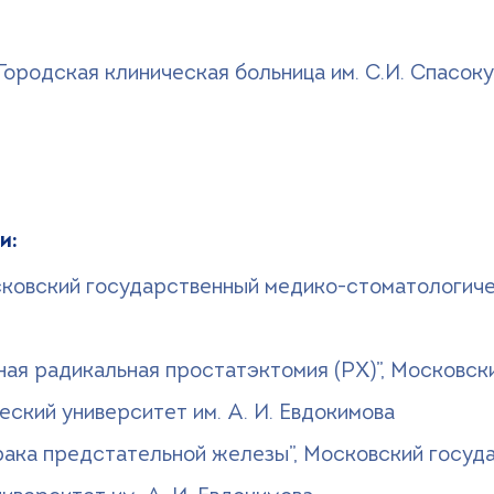
 Городская клиническая больница им. С.И. Спасо
и:
сковский государственный медико-стоматологичес
ая радикальная простатэктомия (РХ)”, Московск
ский университет им. А. И. Евдокимова
рака предстательной железы”, Московский госуд