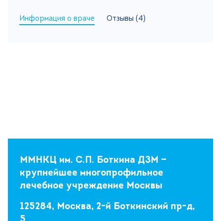
Информация о враче
Отзывы (4)
Поиск
Версия для слабовидящих
+7 (499) 490-03-03
8:00-20:00 будни
+7 (800) 600-31-41
8:00-18:00 выходные
Записаться на прием
ММНКЦ им. С.П. Боткина ДЗМ —
крупнейшее многопрофильное
лечебное учреждение Москвы
125284, Москва, 2-й Боткинский пр-д,
5