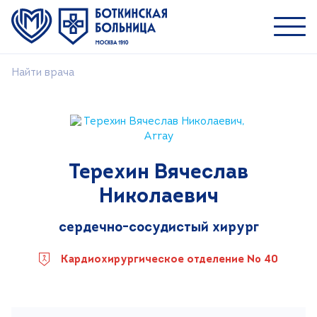
Найти врача
Пациентам
Специалистам
О ММНКЦ им. С.П. Боткина
Терехин Вячеслав
Найти врача
Николаевич
Лечение
Пациентам и посетителям
сердечно-сосудистый хирург
Платные услуги
Кардиохирургическое отделение № 40
Медицинский туризм
Контакты