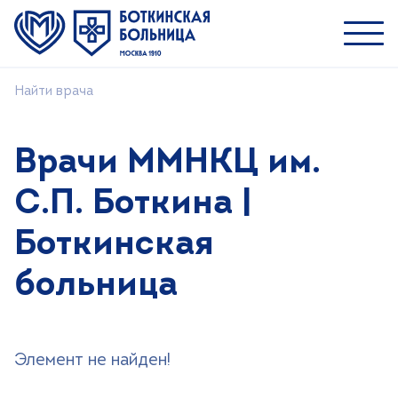
Найти врача
Пациентам
Специалистам
Врачи ММНКЦ им.
О ММНКЦ им. С.П. Боткина
С.П. Боткина |
Найти врача
Боткинская
Лечение
Пациентам и посетителям
больница
Платные услуги
Медицинский туризм
Элемент не найден!
Контакты