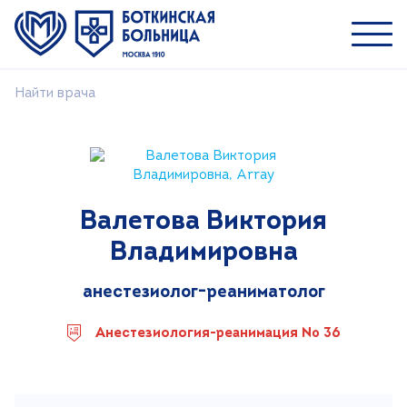
Найти врача
Пациентам
Специалистам
О ММНКЦ им. С.П. Боткина
Валетова Виктория
Найти врача
Владимировна
Лечение
Пациентам и посетителям
анестезиолог-реаниматолог
Платные услуги
Анестезиология-реанимация № 36
Медицинский туризм
Контакты