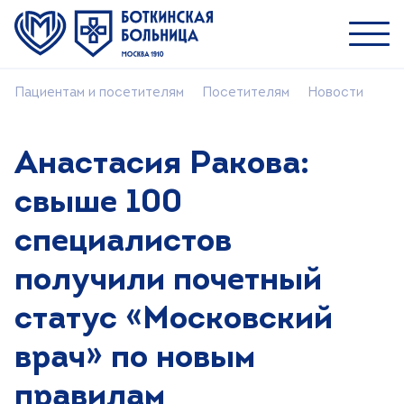
Пациентам и посетителям
Посетителям
Новости
Пациентам
Специалистам
Анастасия Ракова:
О ММНКЦ им. С.П. Боткина
свыше 100
Найти врача
специалистов
Лечение
получили почетный
Пациентам и посетителям
статус «Московский
Платные услуги
Медицинский туризм
врач» по новым
Контакты
правилам