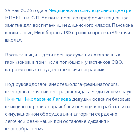
29 мая 2026 года в
Медицинском симуляционном центре
Поиск
ММНКЦ им. С.П. Боткина прошло профориентационное
Версия для слабовидящих
занятие для воспитанниц медицинского класса Пансиона
воспитанниц Минобороны РФ в рамках проекта «Летняя
+7 (499) 490-03-03
8:00-20:00 будни
школа».
+7 (800) 600-31-41
8:00-18:00 выходные
Воспитанницы — дети военнослужащих отдаленных
гарнизонов, в том числе погибших и участников СВО,
Записаться на прием
награжденных государственными наградами.
Под руководством анестезиолога-реаниматолога,
преподавателя симцентра, кандидата медицинских наук
Никиты Николаевича Лапаева
девушки освоили базовые
принципы первой доврачебной помощи и отработали на
симуляционном оборудовании алгоритм сердечно-
легочной реанимации при остановке дыхания и
кровообращения.