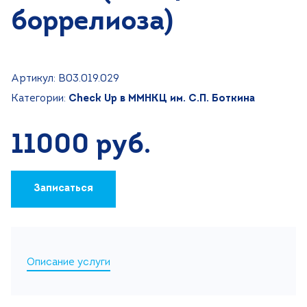
боррелиоза)
Поиск
Версия для слабовидящих
+7 (499) 490-03-03
8:00-20:00 будни
Артикул: В03.019.029
+7 (800) 600-31-41
8:00-18:00 выходные
Категории:
Check Up в ММНКЦ им. С.П. Боткина
11000 руб.
Записаться на прием
Записаться
Описание услуги