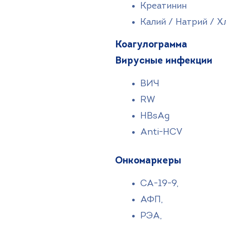
Креатинин
Калий / Натрий / Х
Коагулограмма
Вирусные инфекции
ВИЧ
RW
HBsAg
Anti-HСV
Онкомаркеры
СА-19-9,
АФП,
РЭА,