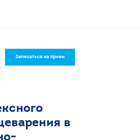
Записаться на прием
ексного
щеварения в
но-