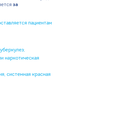
яется
за
оставляется пациентам
уберкулез;
ли наркотическая
я, системная красная