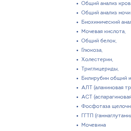
Общий анализ кров
Общий анализ мочи
Биохимический анал
Мочевая кислота,
Общий белок,
Глюкоза,
Холестерин,
Триглицериды,
Билирубин общий 
АЛТ (аланиновая тр
АСТ (аспарагиновая
Фосфотаза щелочн
ГГТП (гаммаглутами
Мочевина