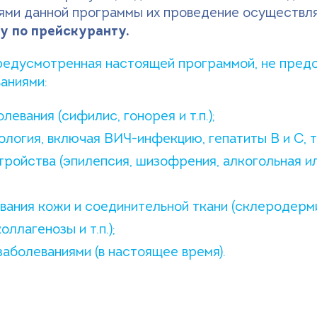
иями данной программы их проведение осуществл
у по прейскуранту.
редусмотренная настоящей программой, не пред
аниями:
евания (сифилис, гонорея и т.п.);
логия, включая ВИЧ-инфекцию, гепатиты В и С, т
ройства (эпилепсия, шизофрения, алкогольная и
ания кожи и соединительной ткани (склеродерми
оллагенозы и т.п.);
аболеваниями (в настоящее время).