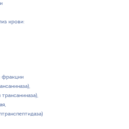
и
из крови:
и фракции
ансаминаза),
 трансаминаза),
ая,
лтранспептидаза)