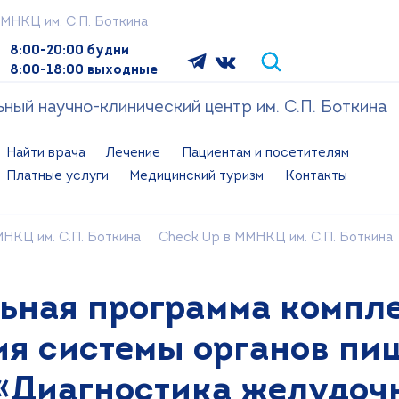
МНКЦ им. С.П. Боткина
8:00-20:00 будни
8:00-18:00 выходные
ый научно-клинический центр им. С.П. Боткина
Найти врача
Лечение
Пациентам и посетителям
Платные услуги
Медицинский туризм
Контакты
НКЦ им. С.П. Боткина
Check Up в ММНКЦ им. С.П. Боткина
ьная программа компл
я системы органов пи
«Диагностика желудоч