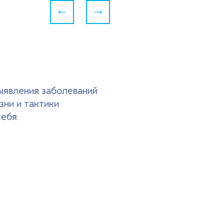
Следующий
Предыдущий
ыявления заболеваний
зни и тактики
ебя: