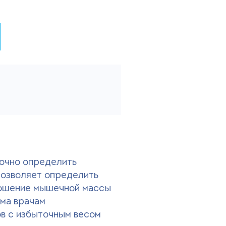
точно определить
 позволяет определить
ношение мышечной массы
има врачам
ов с избыточным весом