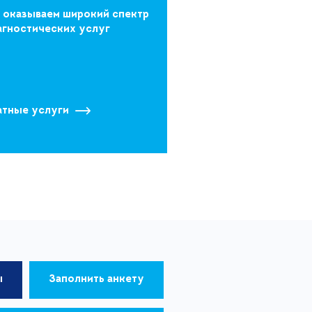
 оказываем широкий спектр
агностических услуг
атные услуги
ы
Заполнить анкету