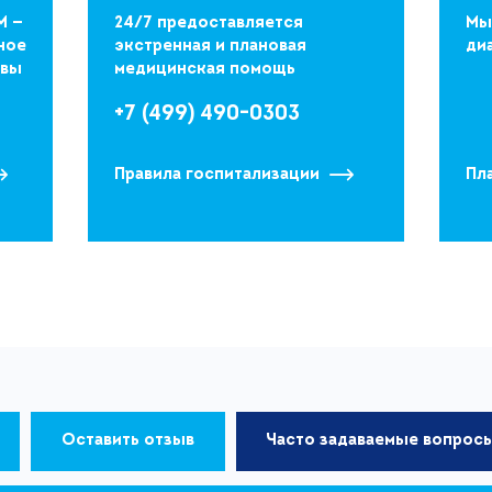
М —
24/7 предоставляется
Мы
ное
экстренная и плановая
ди
квы
медицинская помощь
+7 (499) 490-0303
Правила госпитализации
Пл
Оставить отзыв
Часто задаваемые вопрос