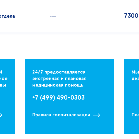
7300
отдела
---
М —
24/7 предоставляется
Мы
ное
экстренная и плановая
ди
квы
медицинская помощь
+7 (499) 490-0303
Правила госпитализации
Пл