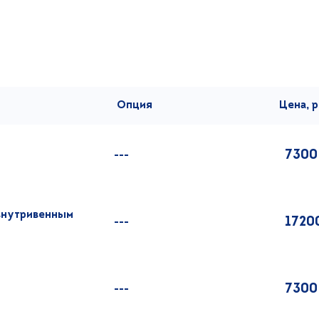
Опция
Цена, р
7300
---
 внутривенным
1720
---
7300
---