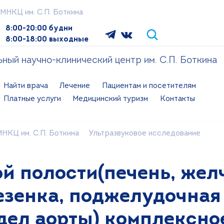
МНКЦ им. С.П. Боткина
8:00-20:00 будни
8:00-18:00 выходные
ый научно-клинический центр им. С.П. Боткина
Найти врача
Лечение
Пациентам и посетителям
Платные услуги
Медицинский туризм
Контакты
НКЦ им. С.П. Боткина
Ультразвуковое исследование
й полости(печень, же
езенка, поджелудочная
дел аорты) комплексно