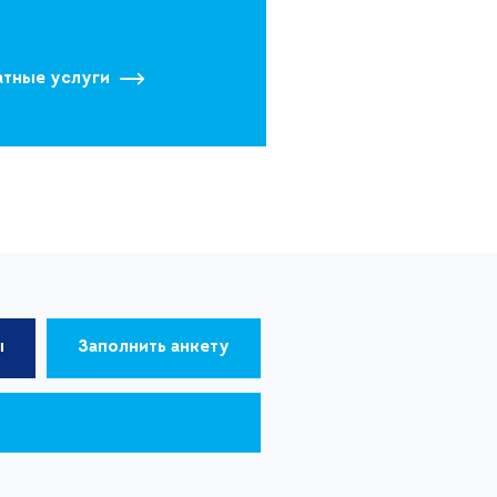
атные услуги
ы
Заполнить анкету