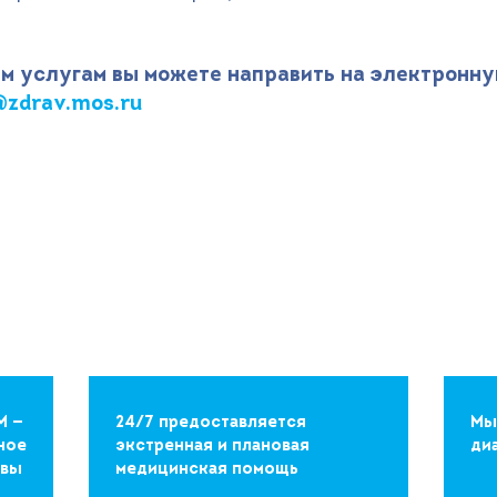
м услугам вы можете направить на электронну
zdrav.mos.ru
М —
24/7 предоставляется
Мы
ное
экстренная и плановая
ди
квы
медицинская помощь