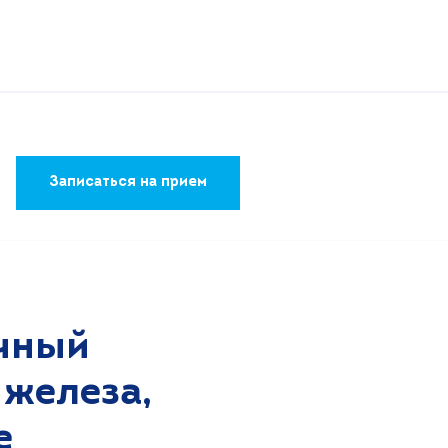
Записаться на прием
лчный
 железа,
е