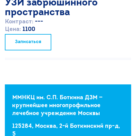
УЗИ забрюшинного
пространства
Контраст:
---
Цена:
1100
Записаться
ММНКЦ им. С.П. Боткина ДЗМ —
крупнейшее многопрофильное
лечебное учреждение Москвы
125284, Москва, 2-й Боткинский пр-д,
5