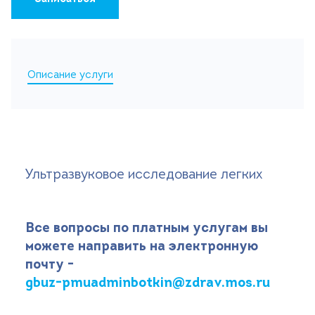
Поиск
Версия для слабовидящих
Описание услуги
+7 (499) 490-03-03
8:00-20:00 будни
+7 (800) 600-31-41
8:00-18:00 выходные
Записаться на прием
Ультразвуковое исследование легких
Все вопросы по платным услугам вы
можете направить на электронную
почту -
gbuz-pmuadminbotkin@zdrav.mos.ru