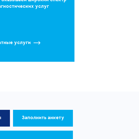
 оказываем широкий спектр
агностических услуг
атные услуги
ы
Заполнить анкету