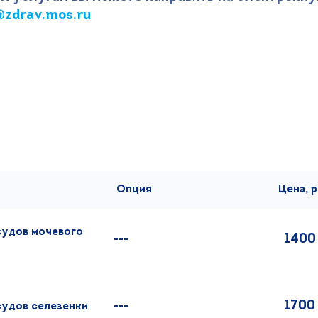
zdrav.mos.ru
Опция
Цена, р
судов мочевого
1400
---
1700
судов селезенки
---