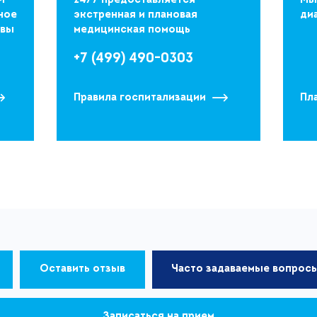
М —
24/7 предоставляется
Мы
ное
экстренная и плановая
ди
квы
медицинская помощь
+7 (499) 490-0303
Правила госпитализации
Пл
Оставить отзыв
Часто задаваемые вопрос
Записаться на прием