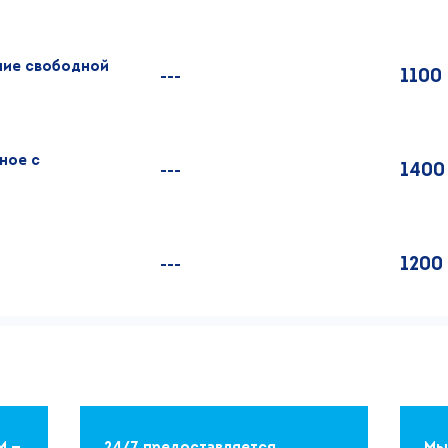
чие свободной
1100
---
ное с
1400
---
1200
---