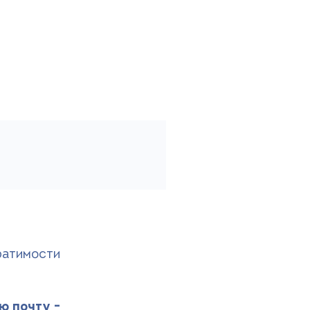
ратимости
ю почту -