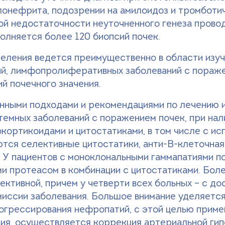
онефpита, подозрении на амилоидоз и тромботич
ой недостаточности неуточненного генеза провод
олняется более 120 биопсий почек.
деления ведется преимущественно в области изу
ий, лимфопролиферативных заболеваний с пораже
й почечного значения.
енными подходами и рекомендациями по лечению 
емных заболеваний с поражением почек, при нал
кортикоидами и цитостатиками, в том числе с исп
тся селективные цитостатики, анти-В-клеточная 
. У пациентов с моноклональными гаммапатиями по
и протеасом в комбинации с цитостатиками. Боле
ктивной, причем у четверти всех больных – с до
иссии заболевания. Большое внимание уделяется
огрессирования нефропатий, с этой целью приме
ия, осуществляется коррекция артериальной гип