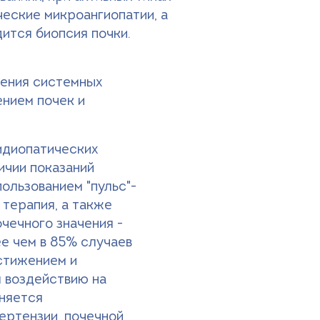
еские микроангиопатии, а
ится биопсия почки.
чения системных
нием почек и
идиопатических
ичии показаний
ользованием "пульс"-
терапия, а также
чечного значения -
е чем в 85% случаев
стижением и
 воздействию на
няется
ертензии, почечной