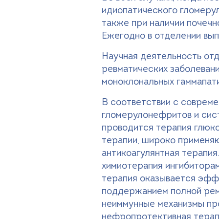
идиопатического гломеpул
также при наличии почечн
Ежегодно в отделении вып
Научная деятельность от
ревматических заболеван
моноклональных гаммапати
В соответствии с соврем
гломеpулонефpитов и сист
проводится терапия глюко
терапии, широко применяю
антикоагулянтная терапия
химиотерапия ингибиторам
терапия оказывается эффе
поддержанием полной рем
неиммунные механизмы пр
нефропротективная терап