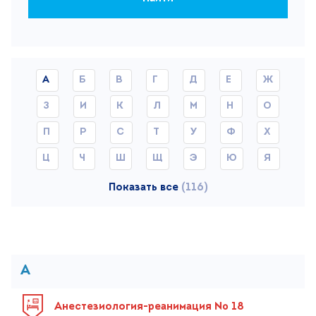
Поиск
Версия для слабовидящих
+7 (499) 490-03-03
А
Б
В
Г
Д
Е
Ж
8:00-20:00 будни
+7 (800) 600-31-41
8:00-18:00 выходные
З
И
К
Л
М
Н
О
П
Р
С
Т
У
Ф
Х
Записаться на прием
Ц
Ч
Ш
Щ
Э
Ю
Я
Показать все
(116)
А
Анестезиология-реанимация № 18