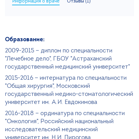
Информация о враче
Отзывы (1)
Поиск
Версия для слабовидящих
+7 (499) 490-03-03
8:00-20:00 будни
Образование:
+7 (800) 600-31-41
8:00-18:00 выходные
2009-2015 — диплом по специальности
"Лечебное дело", ГБОУ "Астраханский
государственный медицинский университет"
Записаться на прием
2015-2016 — интернатура по специальности
"Общая хирургия", Московский
государственный медико-стоматологический
университет им. А.И. Евдокимова
2016-2018 — ординатура по специальности
"Онкология", Российский национальный
исследовательский медицинский
университет им. Н.И. Пирогова