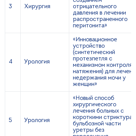
созданием
3
Хирургия
отрицательного
давления в лечении
распространенного
перитонита»
«Инновационное
устройство
(синтетический
протезпетля с
4
Урология
механизмом контроля
натяжения) для лечени
недержания мочи у
женщин»
«Новый способ
хирургического
лечения больных с
короткими стриктурам
5
Урология
бульбозной части
уретры без