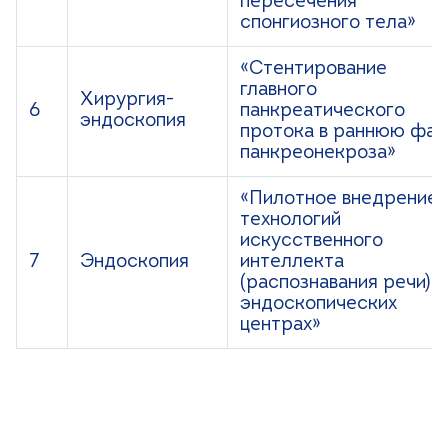
пересечения
спонгиозного тела»
«Стентирование
главного
Хирургия-
6
панкреатического
эндоскопия
протока в раннюю фаз
панкреонекроза»
«Пилотное внедрение
технологий
искусственного
7
Эндоскопия
интеллекта
(распознавания речи) в
эндоскопических
центрах»