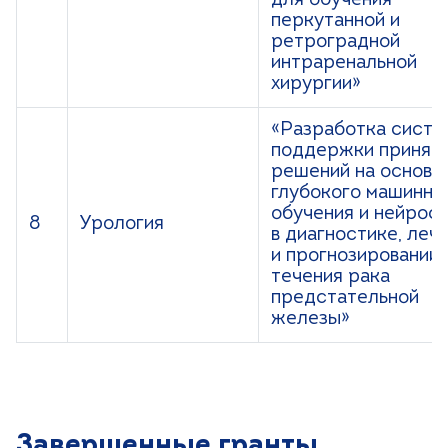
для обучения
перкутанной и
ретроградной
интраренальной
хирургии»
«Разработка систе
поддержки принят
решений на основе
глубокого машинно
обучения и нейрос
8
Урология
в диагностике, леч
и прогнозировании
течения рака
предстательной
железы»
Завершенные гранты