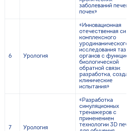
заболеваний печени
почек»
«Инновационная
отечественная сис
комплексного
уродинамического
исследования тазо
6
Урология
органов с функцие
биологической
обратной связи:
разработка, создан
клинические
испытания»
«Разработка
симуляционных
тренажеров с
применением
технологии 3D печ
7
Урология