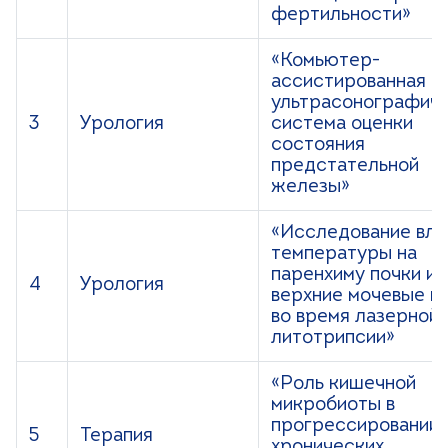
фертильности»
«Комьютер-
ассистированная
ультрасонографич
3
Урология
система оценки
состояния
предстательной
железы»
«Исследование вли
температуры на
паренхиму почки и
4
Урология
верхние мочевые п
во время лазерной
литотрипсии»
«Роль кишечной
микробиоты в
прогрессировании
5
Терапия
хронических