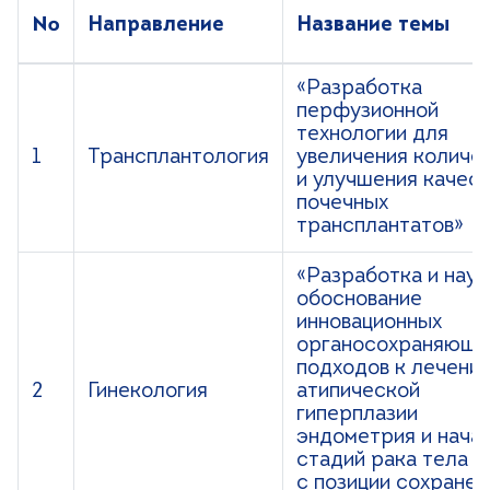
+7 (499) 490-03-03
8:00-20:00 будни
№
Направление
Название темы
+7 (800) 600-31-41
8:00-18:00 выходные
«Разработка
перфузионной
Записаться на прием
технологии для
1
Трансплантология
увеличения количе
и улучшения качес
почечных
трансплантатов»
«Разработка и нау
обоснование
инновационных
органосохраняющи
подходов к лечени
2
Гинекология
атипической
гиперплазии
эндометрия и нача
стадий рака тела м
с позиции сохранен