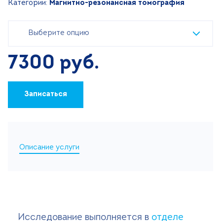
Категории:
Магнитно-резонансная томография
Поиск
Выберите опцию
Версия для слабовидящих
+7 (499) 490-03-03
8:00-20:00 будни
7300 руб.
+7 (800) 600-31-41
8:00-18:00 выходные
Записаться
Записаться на прием
Описание услуги
Исследование выполняется в
отделе