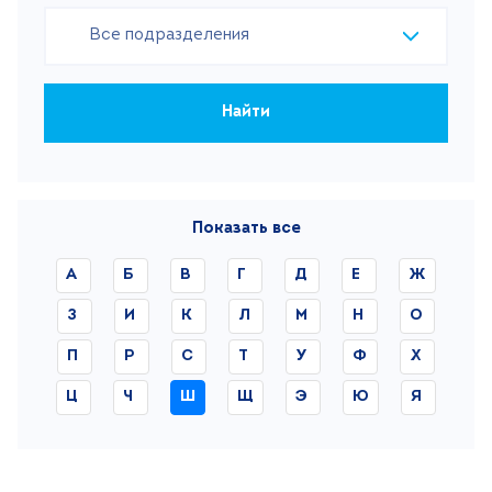
Все подразделения
Найти
Показать все
А
Б
В
Г
Д
Е
Ж
З
И
К
Л
М
Н
О
П
Р
С
Т
У
Ф
Х
Ц
Ч
Ш
Щ
Э
Ю
Я