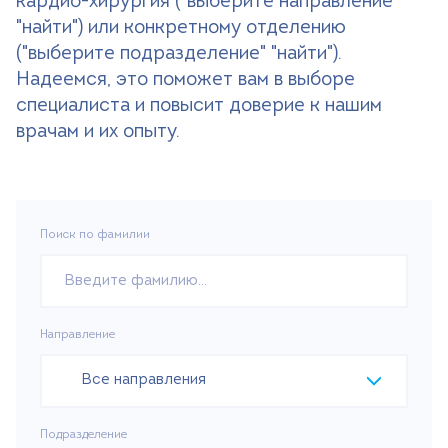
кардио-хирургия ("выберите направление"
"найти") или конкретному отделению
Поиск
("выберите подразделение" "найти").
Надеемся, это поможет вам в выборе
Версия для слабовидящих
специалиста и повысит доверие к нашим
+7 (499) 490-03-03
8:00-20:00 будни
врачам и их опыту.
+7 (800) 600-31-41
8:00-18:00 выходные
Записаться на прием
Поиск по фамилии
Направление
Все направления
Подразделение