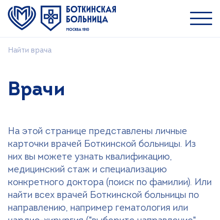
Найти врача
Пациентам
Специалистам
Врачи
О ММНКЦ им. С.П. Боткина
Найти врача
На этой странице представлены личные
Лечение
карточки врачей Боткинской больницы. Из
Пациентам и посетителям
них вы можете узнать квалификацию,
медицинский стаж и специализацию
Платные услуги
конкретного доктора (поиск по фамилии). Или
Медицинский туризм
найти всех врачей Боткинской больницы по
Контакты
направлению, например гематология или