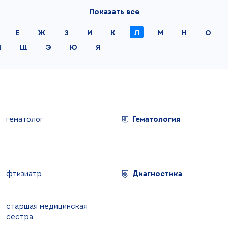
Показать все
Е
Ж
З
И
К
Л
М
Н
О
Ш
Щ
Э
Ю
Я
гематолог
Гематология
фтизиатр
Диагностика
старшая медицинская
сестра