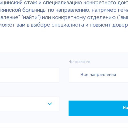
ицинский стаж и специализацию конкретного докт
ткинской больницы по направлению, например гем
авление" "найти") или конкретному отделению ("в
оможет вам в выборе специалиста и повысит довер
Направление
Все направления
На