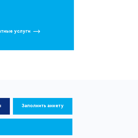
атные услуги
ы
Заполнить анкету