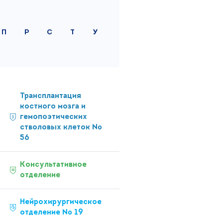
П
Р
С
Т
У
Трансплантация
костного мозга и
гемопоэтических
стволовых клеток №
56
Консультативное
отделение
Нейрохирургическое
отделение № 19