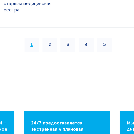
старшая медицинская
сестра
1
2
3
4
5
М —
24/7 предоставляется
Мы
ное
экстренная и плановая
ди