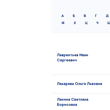
А
Б
В
Г
Д
Ф
Х
Ц
Ч
Лаврентьев Иван
Сергеевич
Лазарева Ольга Львовна
Лакина Светлана
Борисовна