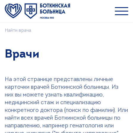
Найти врача
Пациентам
Специалистам
Врачи
О ММНКЦ им. С.П. Боткина
Найти врача
На этой странице представлены личные
Лечение
карточки врачей Боткинской больницы. Из
Пациентам и посетителям
них вы можете узнать квалификацию,
медицинский стаж и специализацию
Платные услуги
конкретного доктора (поиск по фамилии). Или
Медицинский туризм
найти всех врачей Боткинской больницы по
Контакты
направлению, например гематология или