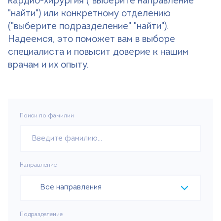
кардио-хирургия ("выберите направление"
"найти") или конкретному отделению
Поиск
("выберите подразделение" "найти").
Надеемся, это поможет вам в выборе
Версия для слабовидящих
специалиста и повысит доверие к нашим
+7 (499) 490-03-03
8:00-20:00 будни
врачам и их опыту.
+7 (800) 600-31-41
8:00-18:00 выходные
Записаться на прием
Поиск по фамилии
Направление
Все направления
Подразделение