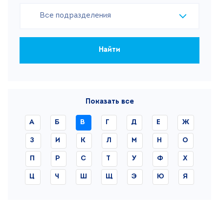
Все подразделения
Найти
Показать все
А
Б
В
Г
Д
Е
Ж
З
И
К
Л
М
Н
О
П
Р
С
Т
У
Ф
Х
Ц
Ч
Ш
Щ
Э
Ю
Я